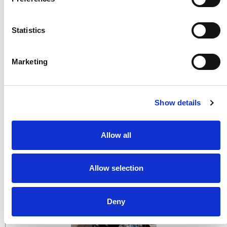
AN DER REIHE:
Miranda Suijkerbuijk (Lean-Beraterin
5S und CI-Unternehmen)
Statistics
Marketing
Show details
Allow all
Allow selection
Deny