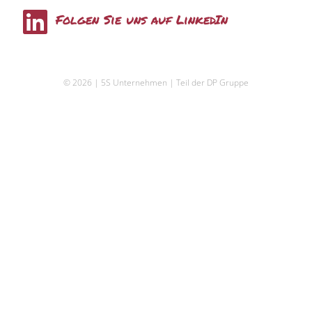
L
Folgen Sie uns auf LinkedIn
i
n
© 2026 | 5S Unternehmen | Teil der DP Gruppe
k
e
d
i
n