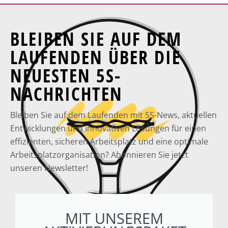
BLEIBEN SIE AUF DEM
LAUFENDEN ÜBER DIE
NEUESTEN 5S-
NACHRICHTEN
Bleiben Sie auf dem Laufenden mit 5S-News, aktuellen
Entwicklungen und innovativen Lösungen für einen
effizienten, sicheren Arbeitsplatz und eine optimale
Arbeitsplatzorganisation? Abonnieren Sie jetzt
unseren Newsletter!
MIT UNSEREM