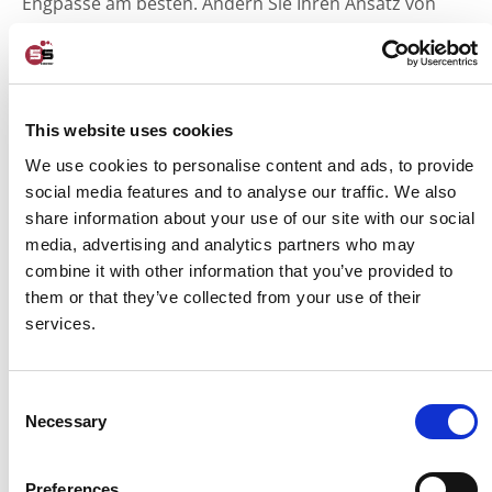
Engpässe am besten. Ändern Sie Ihren Ansatz von
"Top-down" zu "Bottom-up", damit die
Veränderungen auch wirklich bei den Menschen
ankommen, die die Arbeit machen. Wenden Sie eine
Bottom-up-Strategie an, damit die Verschwendungen
This website uses cookies
in der Produktion von der gesamten Organisation
We use cookies to personalise content and ads, to provide
gesehen und auch verstanden werden.
social media features and to analyse our traffic. We also
share information about your use of our site with our social
Zögern und nur Brände löschen führt zu immer mehr
media, advertising and analytics partners who may
Ärger und Ineffizienz. Wenn Sie mit der Einführung
combine it with other information that you’ve provided to
von 5S warten, wird der Prozess in Bezug auf
them or that they’ve collected from your use of their
Sicherheit, Qualität, Mitarbeiterzufriedenheit und
services.
Gesamteffizienz nur schwächer. 5S hilft schnell,
Verschwendung aus dem Prozess zu entfernen und
Consent
macht Verbesserungen sichtbar.
Necessary
Selection
Unternehmen:
5S im CI Unternehmen
Preferences