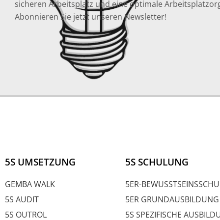
sicheren Arbeitsplatz und eine optimale Arbeitsplatzor
Abonnieren Sie jetzt unseren Newsletter!
5S UMSETZUNG
5S SCHULUNG
GEMBA WALK
5ER-BEWUSSTSEINSSCH
5S AUDIT
5ER GRUNDAUSBILDUNG
5S OUTROL
5S SPEZIFISCHE AUSBIL