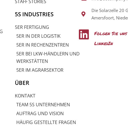
STAFF STORIES
Die Solarzelle 20 
5S INDUSTRIES
Amersfoort, Niede
L
5ER FERTIGUNG
G
Folgen Sie uns
5ER IN DER LOGISTIK
i
LinkedIn
5ER IN RECHENZENTREN
n
5ER BEI LKW-HÄNDLERN UND
k
WERKSTÄTTEN
5ER IM AGRARSEKTOR
e
ÜBER
d
i
KONTAKT
TEAM 5S UNTERNEHMEN
n
AUFTRAG UND VISION
HÄUFIG GESTELLTE FRAGEN