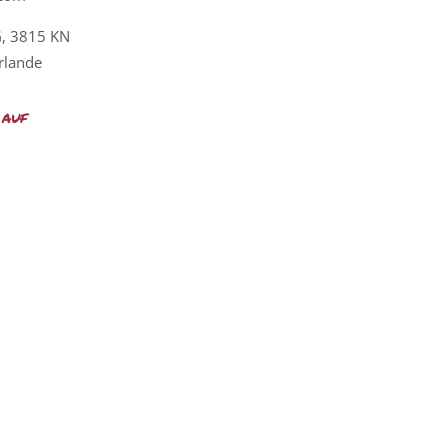
G, 3815 KN
rlande
 auf