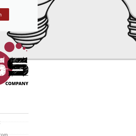
n
2
com