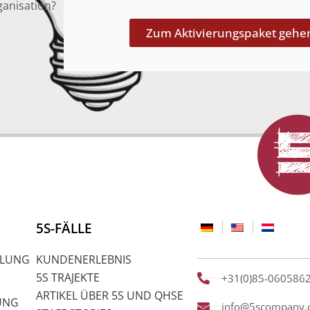
ganisation?
Zum Aktivierungspaket gehe
5S-FÄLLE
ULUNG
KUNDENERLEBNIS
5S TRAJEKTE
+31(0)85-060586
ARTIKEL ÜBER 5S UND QHSE
DUNG
info@5scompany.