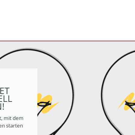
ET
ELL
!
t, mit dem
en starten