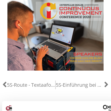
Prev
N
5S-Route - Textaafoam
5S-Einführung bei Hordijk Packaging - einschließlich 5S-Whitepaper