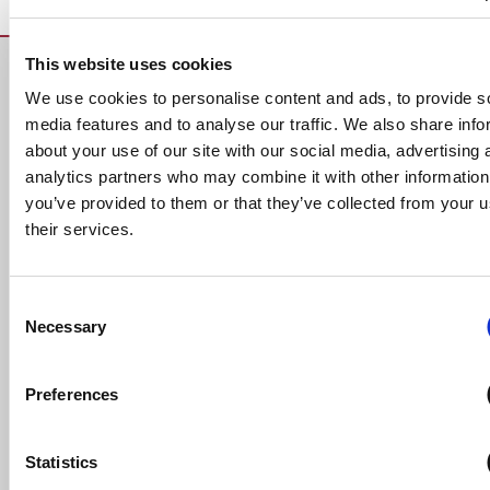
This website uses cookies
BLEIBEN SIE AUF DEM
We use cookies to personalise content and ads, to provide s
media features and to analyse our traffic. We also share info
LAUFENDEN ÜBER DIE
about your use of our site with our social media, advertising 
NEUESTEN 5S-
analytics partners who may combine it with other information
you’ve provided to them or that they’ve collected from your u
NACHRICHTEN
their services.
Bleiben Sie auf dem Laufenden mit 5S-News, aktuellen
Entwicklungen und innovativen Lösungen für einen
Consent
Necessary
effizienten, sicheren Arbeitsplatz und eine optimale
Selection
Arbeitsplatzorganisation? Abonnieren Sie jetzt
unseren Newsletter!
Preferences
Statistics