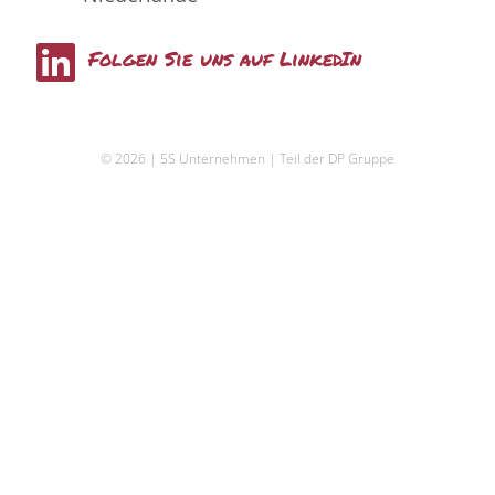
L
Folgen Sie uns auf LinkedIn
i
n
© 2026 | 5S Unternehmen | Teil der DP Gruppe
k
e
d
i
n