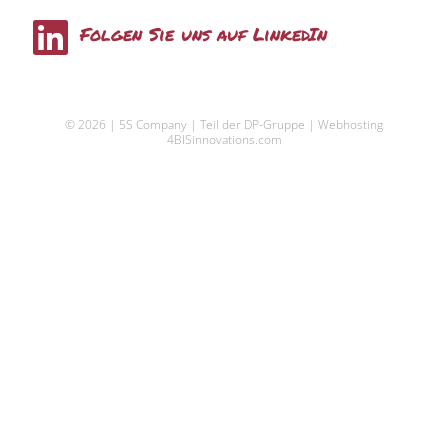
L
Folgen Sie uns auf LinkedIn
i
n
© 2026 | 5S Company | Teil der DP-Gruppe |
Webhosting
k
4BISinnovations.com
e
d
i
n