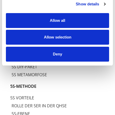
Show details
5S UMSETZUNG
Allow all
GEMBA WALK
5S AUDIT
Allow selection
5S OUTROL
5S-PROGRAMME
Deny
5S-AKTIVIERUNGSPAKET
5S DIY-PAKET
5S METAMORFOSE
5S-METHODE
5S VORTEILE
ROLLE DER 5ER IN DER QHSE
5S-EBENE