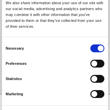
MIT UNSEREM
We also share information about your use of our site with
AKTIVIERUNGSPAKET
our social media, advertising and analytics partners who
KÖNNEN SIE SCHNELL
may combine it with other information that you’ve
ETWAS BEWIRKEN!
provided to them or that they’ve collected from your use
of their services.
Wir haben jetzt ein 5S-
Aktivierungspaket, mit dem Sie
schnell und mit geringen
Consent
Necessary
Investitionen starten können!
Selection
Zum Aktivierungspaket gehen
Preferences
Statistics
Marketing