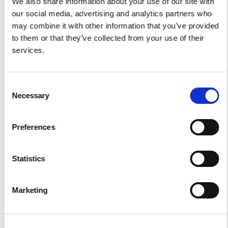
We also share information about your use of our site with
our social media, advertising and analytics partners who
Der Kauf eines Fahrrads sollte ein
may combine it with other information that you’ve provided
Erlebnis sein
to them or that they’ve collected from your use of their
services.
Der Kauf eines Fahrrads sollte ein Erlebnis sein 5S Company hilft
dabei
DIESEN FALL ANSEHEN>>
Consent
Necessary
Selection
25. Februar 2023
Preferences
KUNDENERFAHRUNG
Statistics
Marketing