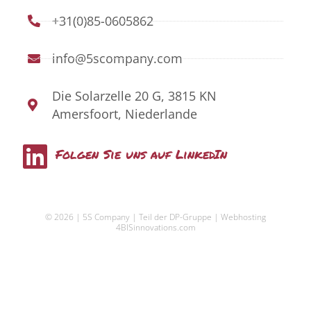
+31(0)85-0605862
info@5scompany.com
Die Solarzelle 20 G, 3815 KN
Amersfoort, Niederlande
L
Folgen Sie uns auf LinkedIn
i
n
© 2026 | 5S Company | Teil der DP-Gruppe |
Webhosting
k
4BISinnovations.com
e
d