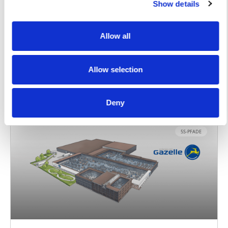
Show details
Messen ist Wissen bei Conrad Stanen!
Allow all
Messen, um zu wissen, was verbessert werden muss, um
Wachstum zu erzielen.
Allow selection
DIESEN FALL ANSEHEN>>
7. November 2022
Deny
5S-PFADE