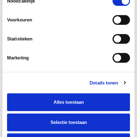
Noodzakelijk
5S IMPLEMENTATIE
Voorkeuren
GEMBA WALK
5S AUDIT
Statistieken
5S UITROL
5S PROGRAMMA'S
Marketing
5S ACTIVATIEPAKKET
5S DIY PAKKET
5S METAMORFOSE
Details tonen
5S METHODE
Alles toestaan
5S VOORDELEN
ROL VAN 5S IN QHSE
Selectie toestaan
5S NIVEAU
5S DIENSTEN