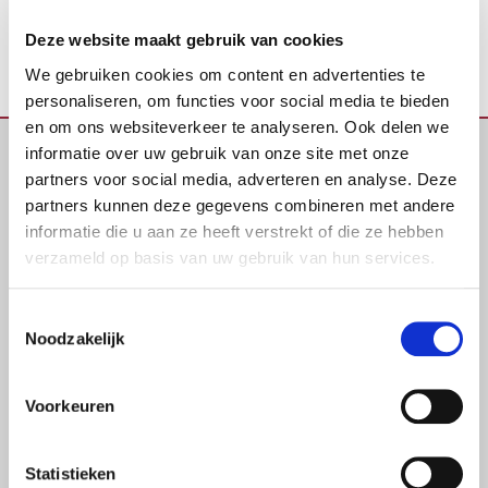
3 juni 2024
Deze website maakt gebruik van cookies
We gebruiken cookies om content en advertenties te
personaliseren, om functies voor social media te bieden
en om ons websiteverkeer te analyseren. Ook delen we
informatie over uw gebruik van onze site met onze
BLIJF OP DE HOOGTE VAN
partners voor social media, adverteren en analyse. Deze
partners kunnen deze gegevens combineren met andere
HET LAATSTE 5S-NIEUWS
informatie die u aan ze heeft verstrekt of die ze hebben
verzameld op basis van uw gebruik van hun services.
Op de hoogte blijven van 5S-nieuws, actuele
ontwikkelingen en innovatieve oplossingen voor een
Toestemmingsselectie
efficiënte, veilige werkplek en optimale
Noodzakelijk
werkplekorganisatie? Schrijf u nu in voor onze
nieuwsbrief!
Voorkeuren
Statistieken