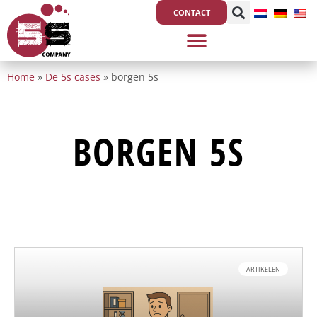
Ga
CONTACT
naar
de
inhoud
Home
»
De 5s cases
»
borgen 5s
BORGEN 5S
ARTIKELEN