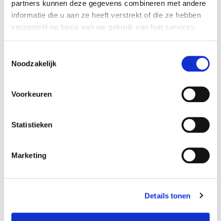
partners kunnen deze gegevens combineren met andere
informatie die u aan ze heeft verstrekt of die ze hebben
verzameld op basis van uw gebruik van hun services.
5S IMPLEMENTATIE
Toestemmingsselectie
GEMBA WALK
Noodzakelijk
5S AUDIT
5S UITROL
Voorkeuren
5S PROGRAMMA'S
5S ACTIVATIEPAKKET
Statistieken
5S DIY PAKKET
5S METAMORFOSE
Marketing
5S METHODE
5S VOORDELEN
Details tonen
ROL VAN 5S IN QHSE