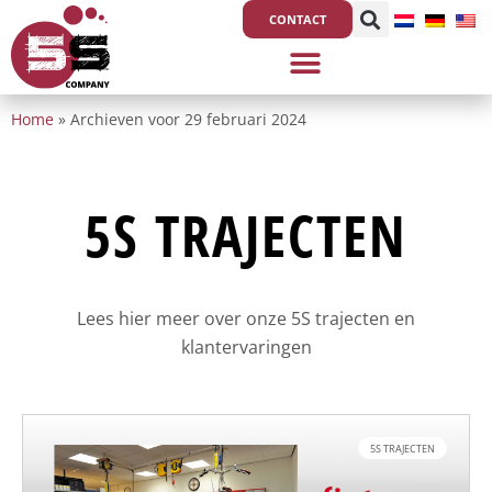
Ga
CONTACT
naar
de
inhoud
Home
»
Archieven voor 29 februari 2024
5S TRAJECTEN
Lees hier meer over onze 5S trajecten en
klantervaringen
5S TRAJECTEN