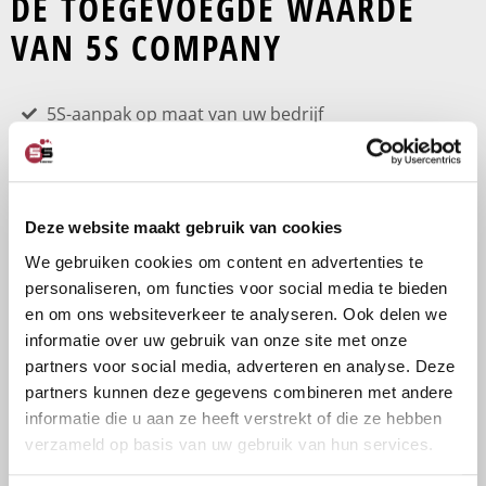
DE TOEGEVOEGDE WAARDE
VAN 5S COMPANY
5S-aanpak op maat van uw bedrijf
Ruime ervaring in diverse sectoren
Intensieve begeleiding
Deze website maakt gebruik van cookies
Laagdrempelige praktijktrainingen
We gebruiken cookies om content en advertenties te
Uitgebreide nazorg en borging
personaliseren, om functies voor social media te bieden
Bewezen succesvolle 5S-implementaties
en om ons websiteverkeer te analyseren. Ook delen we
informatie over uw gebruik van onze site met onze
partners voor social media, adverteren en analyse. Deze
5S ALS BASIS VAN LEAN
partners kunnen deze gegevens combineren met andere
informatie die u aan ze heeft verstrekt of die ze hebben
OP DE WERKVLOER
verzameld op basis van uw gebruik van hun services.