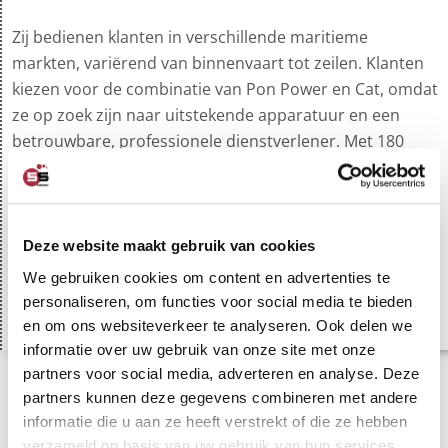
Zij bedienen klanten in verschillende maritieme
markten, variërend van binnenvaart tot zeilen. Klanten
kiezen voor de combinatie van Pon Power en Cat, omdat
ze op zoek zijn naar uitstekende apparatuur en een
betrouwbare, professionele dienstverlener. Met 180
service-ingenieurs, 6 lokale kantoren in Nederland en
een wereldwijd netwerk van Caterpillar kunnen ze hun
klanten een groot pakket services bieden, ongeacht
waar of wanneer.
Deze website maakt gebruik van cookies
We gebruiken cookies om content en advertenties te
Website Pon Power
personaliseren, om functies voor social media te bieden
en om ons websiteverkeer te analyseren. Ook delen we
informatie over uw gebruik van onze site met onze
Vorige
V
partners voor social media, adverteren en analyse. Deze
Klantervaring – Motraclinde
Klantervaring – FNG Group
partners kunnen deze gegevens combineren met andere
informatie die u aan ze heeft verstrekt of die ze hebben
verzameld op basis van uw gebruik van hun services.